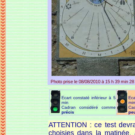
Photo prise le 08/08/2010 à 15 h 39 min 28
Ecart constaté inférieur à 5
Eca
min
mi
Cadran considéré comme
Ca
précis
peu
ATTENTION : ce test devrai
choisies dans la matinée, 