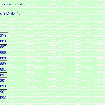
es sciences et de
 et Métiers) :
1875
1883
1887
1888
1888
1889
1891
1891
1891
1893
1901
1903