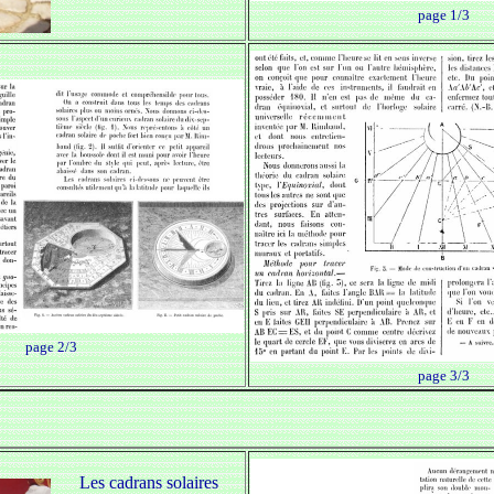
page 1/3
page 2/3
page 3/3
Les cadrans solaires