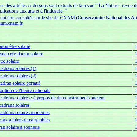
es des articles ci-dessous sont extraits de la revue " La Nature : revue d
plications aux arts et à l'industrie. "
vent être consultés sur le site du CNAM (Conservatoire National des Arts
cnum.cnam.fr
nomètre solaire
eau régulateur solaire
re solaire
cadrans solaires (1)
cadrans solaires (2)
adran solaire portatif
option de l'heure nationale
cadrans solaires : à propos de deux instruments anciens
cadrans solaires
cadrans solaires modernes
ans solaires remarquables
an solaire à sonnerie