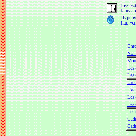
Les text
leurs ap
Ils peu
http://
Chro
Nouv
Mont
Les 
Les 
Un c
L'ad
Les 
Les 
Les 
Cadr
Cadr