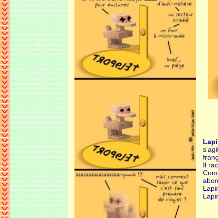
Lap
s'ag
franç
Il r
Conc
abonn
Lapi
Lapi