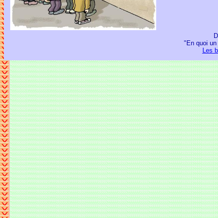
D
"En quoi un 
Les b